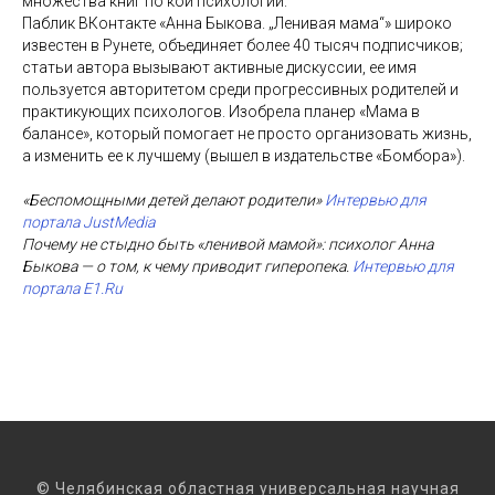
множества книг по кой психологии.
Паблик ВКонтакте «Анна Быкова. „Ленивая мама“» широко
известен в Рунете, объединяет более 40 тысяч подписчиков;
статьи автора вызывают активные дискуссии, ее имя
пользуется авторитетом среди прогрессивных родителей и
практикующих психологов. Изобрела планер «Мама в
балансе», который помогает не просто организовать жизнь,
а изменить ее к лучшему (вышел в издательстве «Бомбора»).
«Беспомощными детей делают родители»
Интервью для
портала JustMedia
Почему не стыдно быть «ленивой мамой»: психолог Анна
Быкова — о том, к чему приводит гиперопека.
Интервью для
портала Е1.Ru
© Челябинская областная универсальная научная