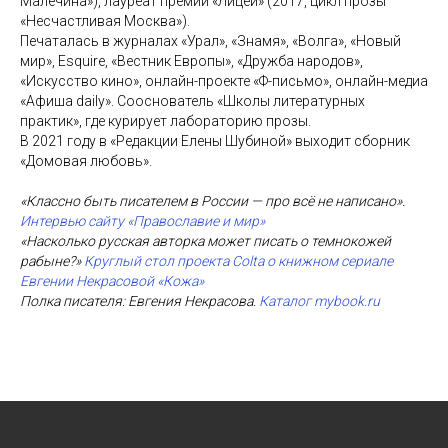
Малечина»), лауреат премии «Лицей» (2017, цикл прозы
«Несчастливая Москва»).
Печаталась в журналах «Урал», «Знамя», «Волга», «Новый
мир», Esquire, «Вестник Европы», «Дружба народов»,
«Искусство кино», онлайн-проекте «Ф-письмо», онлайн-медиа
«Афиша daily». Сооснователь «Школы литературных
практик», где курирует лабораторию прозы.
В 2021 году в «Редакции Елены Шубиной» выходит сборник
«Домовая любовь».
«Классно быть писателем в России — про всё не написано».
Интервью сайту «Православие и мир»
«Насколько русская авторка может писать о темнокожей
рабыне?»
Круглый стол проекта Colta о книжном сериале
Евгении Некрасовой «Кожа»
Полка писателя: Евгения Некрасова.
Каталог mybook.ru