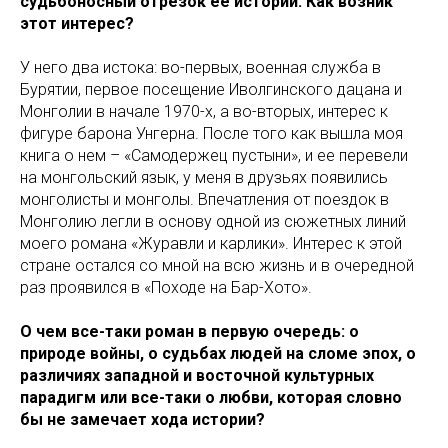
судьбоносный отрезок ее истории. Как возник
этот интерес?
У него два истока: во-первых, военная служба в
Бурятии, первое посещение Иволгинского дацана и
Монголии в начале 1970-х, а во-вторых, интерес к
фигуре барона Унгерна. После того как вышла моя
книга о нем – «Самодержец пустыни», и ее перевели
на монгольский язык, у меня в друзьях появились
монголисты и монголы. Впечатления от поездок в
Монголию легли в основу одной из сюжетных линий
моего романа «Журавли и карлики». Интерес к этой
стране остался со мной на всю жизнь и в очередной
раз проявился в «Походе на Бар-Хото».
О чем все-таки роман в первую очередь: о
природе войны, о судьбах людей на сломе эпох, о
различиях западной и восточной культурных
парадигм или все-таки о любви, которая словно
бы не замечает хода истории?