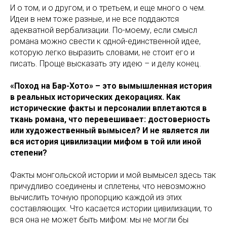
И о том, и о другом, и о третьем, и еще много о чем.
Идеи в нем тоже разные, и не все поддаются
адекватной вербализации. По-моему, если смысл
романа можно свести к одной-единственной идее,
которую легко выразить словами, не стоит его и
писать. Проще высказать эту идею – и делу конец.
«Поход на Бар-Хото» – это вымышленная история
в реальных исторических декорациях. Как
исторические факты и персоналии вплетаются в
ткань романа, что перевешивает: достоверность
или художественный вымысел? И не является ли
вся история цивилизации мифом в той или иной
степени?
Факты монгольской истории и мой вымысел здесь так
причудливо соединены и сплетены, что невозможно
вычислить точную пропорцию каждой из этих
составляющих. Что касается истории цивилизации, то
вся она не может быть мифом: мы не могли бы