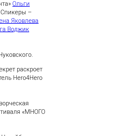
нта»
Ольги
. Спикеры –
ена Яковлева
га Воджик
Чуковского.
екрет раскроет
тель Hero4Hero
творческая
естиваля «МНОГО