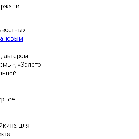
ержали
звестных
вановым
.
, автором
армы», «Золото
альной
урное
ейкина для
екта