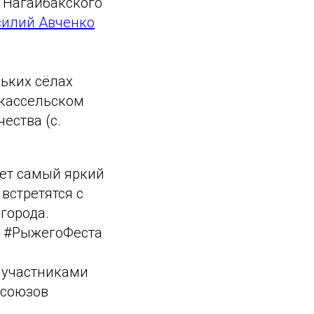
 Нагайбакского
силий Авченко
льких сёлах
 кассельском
ества (с.
дет самый яркий
встретятся с
города.
г #РыжегоФеста
с участниками
 союзов
.