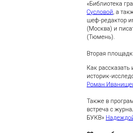
«Библиотека гр
Сусловой
, а та
шеф-редактор и
(Москва) и пис
(Тюмень).
Вторая площадка
Как рассказать 
историк-исследо
Роман Иванище
Также в програм
встреча с журн
БУКВ»
Надеждой