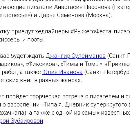
инающие писатели Анастасия Насонова (Екатер
етлолесье») и Дарья Семенова (Москва).
атку приедут хедлайнеры #РыжегоФеста: писат
иссеры и поэты.
е вас будет ждать
Джангир Сулейманов
(Санкт-П
ариков», «Фиксиков», «Тимы и Томы», «Приклю
 работ, а также
Юлия Иванова
(Санкт-Петербург
детских книг в разных жанрах.
т пройдет творческая встреча с писателем и 
 о взрослении «Типа я. Дневник суперкрутого
хачкала), а также с одной из самых известных
рой Зубаировой
.