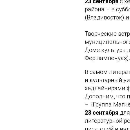
23 сентября
с х
района – в субб
(Владивосток) 
Творческие встр
муниципального 
Доме культуры; а
Фершампенуаз)
В самом литера
и культурный уи
хедлайнерами ф
Дополним, что 
– «Группа Магне
23 сентября
для
литературной р
писателей и из