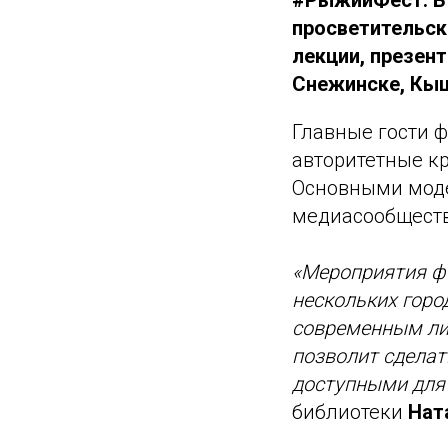
#РыжийФест. В 
просветительск
лекции, презент
Снежинске, Кыш
Главные гости ф
авторитетные кр
Основными моде
медиасообществ
«Мероприятия фо
нескольких горо
современным лит
позволит сделат
доступными для 
библиотеки
Нат