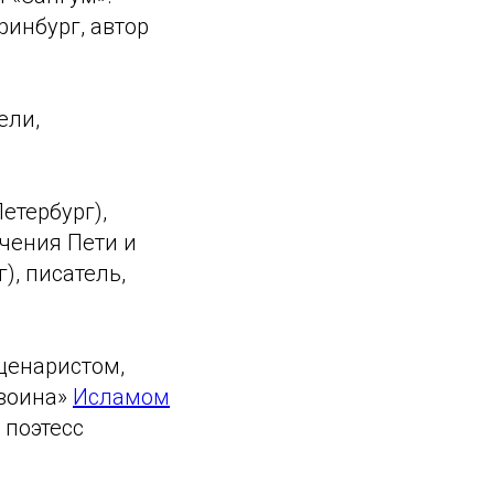
инбург, автор
ели,
етербург),
чения Пети и
), писатель,
сценаристом,
 воина»
Исламом
 поэтесс