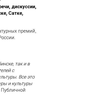
-
ечи, дискуссии,
ке, Сатке,
атурных премий,
России.
нске, так и в
телей с
льтуры. Все это
уры и культуры
р Публичной