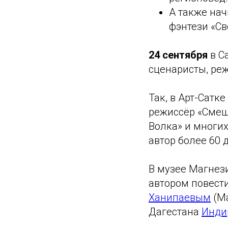
А также нач
фэнтези «Св
24 сентября
в С
сценаристы, реж
Так, в Арт-Сатк
режиссёр «Смеш
Волка» и многих
автор более 60 
В музее Магнези
автором повести
Ханипаевым
(Ма
Дагестана
Инди