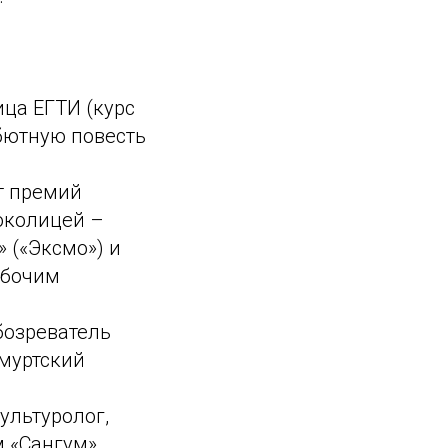
ица ЕГТИ (курс
ебютную повесть
т премий
 околицей –
» («Эксмо») и
абочим
бозреватель
дмуртский
ультуролог,
 «Сангум».