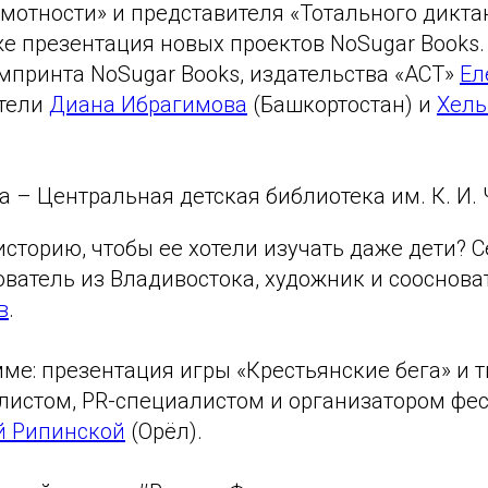
амотности» и представителя «Тотального дикта
кже презентация новых проектов NoSugar Books
мпринта NoSugar Books, издательства «АСТ»
Ел
атели
Диана Ибрагимова
(Башкортостан) и
Хель
 – Центральная детская библиотека им. К. И. 
историю, чтобы ее хотели изучать даже дети? С
ватель из Владивостока, художник и сооснова
в
.
ме: презентация игры «Крестьянские бега» и 
алистом, PR-специалистом и организатором ф
 Рипинской
(Орёл).