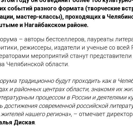
этом году он объединит более 100 культурно
их событий разного формата (творческие встр
ации, мастер-классы), проходящих в Челябинс
тыме и Нагайбакском районе.
орума – авторы бестселлеров, лауреаты литер
итики, режиссеры, издатели и ученые со всей 
раторами мероприятий станут представители
а Челябинской области.
рума традиционно будут проходить как в Челяби
дах и районных центрах области, знакомя их жи
ературным процессом в России и деятелями ку
ь достижения современной российской литерат
жителей нашего региона»
, – отмечает директо
алья Диская
.