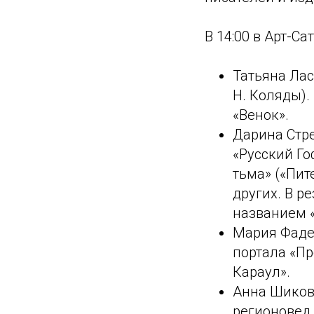
В 14:00 в Арт-Са
Татьяна Лас
Н. Коляды).
«Венок».
Дарина Стре
«Русский Го
тьма» («Пит
других. В р
названием 
Мария Фаде
портала «Пр
Караул».
Анна Шикова
регионовед.