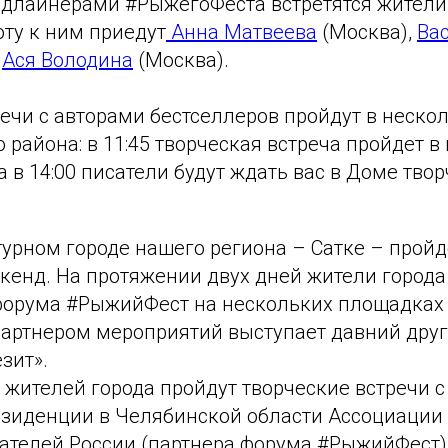
едлайнерами #РыжегоФеста встретятся жители
оту к ним приедут
Анна Матвеева
(Москва),
Ва
и
Ася Володина
(Москва).
ечи с авторами бестселлеров пройдут в неско
района: в 11:45 творческая встреча пройдет в
 в 14:00 писатели будут ждать вас в Доме творч
.
турном городе нашего региона – Сатке – прой
кенд. На протяжении двух дней жители города 
орума #РыжийФест на нескольких площадках 
партнером мероприятий выступает давний дру
зит».
жителей города пройдут творческие встречи 
езиденции в Челябинской области Ассоциации
дателей России (партнера форума #РыжийФест)