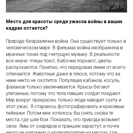
Место для красоты среди ужасов войны в ваших
кадрах остается?
Природе безразлична война. Она существует только в
человеческом мире. В фильмах война изображена в
мрачных тонах под гнетущую музыку. В реальности
все иначе: птицы поют, бабочки порхают, цветы
распускаются. Понятно, что передовая линия от всего
отличается. Животные даже в плюсе, потому что за
ними никто не охотится. Популяция кабанов, косуль,
фазанов только увеличивается. Крысы бегают
упитанные, потому что тела павших солдат поедают.
Мир вокруг прекрасен, только люди наводят суету и
этот ужас. Я стараюсь фотографировать и красивые
пейзажи. Потом мне хотелось бы снять снова те
места, где шли бои. Показать, что природа возьмет
свое. Ямы от снарядов и траншеи зарастут, и почти
ничто не напомнит о кровопролитии на местах, где