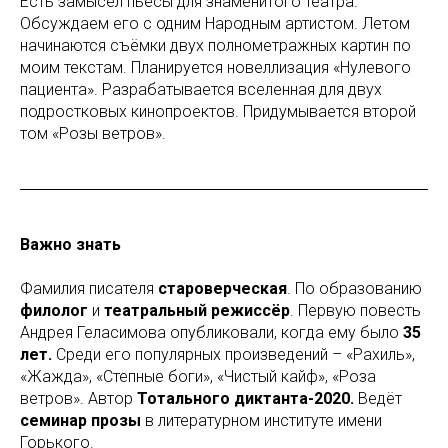
Есть замысел пьесы для знаменитого театра.
Обсуждаем его с одним Народным артистом. Летом
начинаются съёмки двух полнометражных картин по
моим текстам. Планируется новеллизация «Нулевого
пациента». Разрабатывается вселенная для двух
подростковых кинопроектов. Придумывается второй
том «Розы ветров».
Важно знать
Фамилия писателя
староверческая
. По образованию
филолог
и
театральный режиссёр
. Первую повесть
Андрея Геласимова опубликовали, когда ему было
35
лет.
Среди его популярных произведений – «Рахиль»,
«Жажда», «Степные боги», «Чистый кайф», «Роза
ветров». Автор
Тотального диктанта-2020.
Ведёт
семинар прозы
в литературном институте имени
Горького.