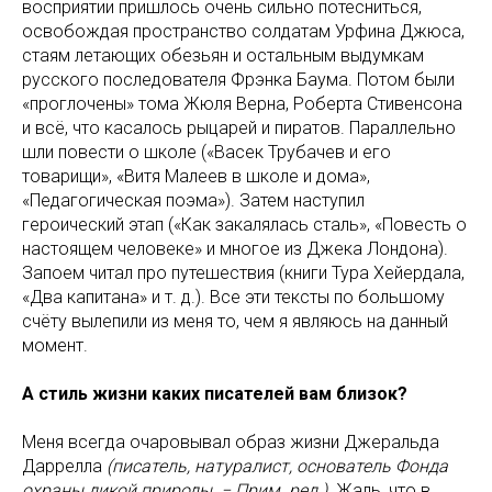
восприятии пришлось очень сильно потесниться,
освобождая пространство солдатам Урфина Джюса,
стаям летающих обезьян и остальным выдумкам
русского последователя Фрэнка Баума. Потом были
«проглочены» тома Жюля Верна, Роберта Стивенсона
и всё, что касалось рыцарей и пиратов. Параллельно
шли повести о школе («Васек Трубачев и его
товарищи», «Витя Малеев в школе и дома»,
«Педагогическая поэма»). Затем наступил
героический этап («Как закалялась сталь», «Повесть о
настоящем человеке» и многое из Джека Лондона).
Запоем читал про путешествия (книги Тура Хейердала,
«Два капитана» и т. д.). Все эти тексты по большому
счёту вылепили из меня то, чем я являюсь на данный
момент.
А стиль жизни каких писателей вам близок?
Меня всегда очаровывал образ жизни Джеральда
Даррелла
(писатель, натуралист, основатель Фонда
охраны дикой природы. − Прим. ред.).
Жаль, что в